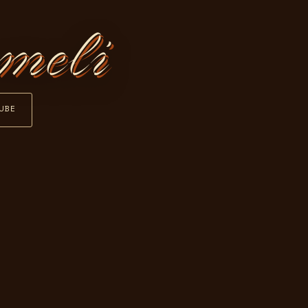
meli
UBE