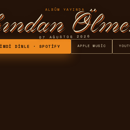
ALBÜM YAYINDA
ından Ölme
07 AĞUSTOS 2026
APPLE MUSIC
YOUT
IMDI DINLE · SPOTIFY