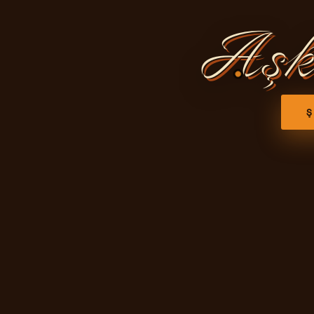
Aşk
Ş